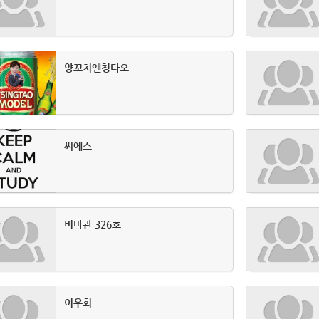
양꼬치엔칭다오
씨에스
비마관 326호
이우회