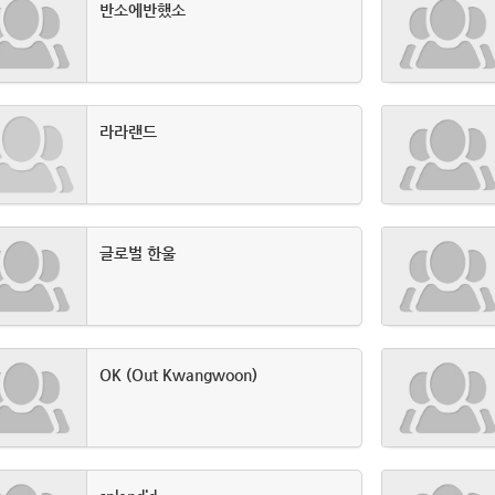
반소에반했소
라라랜드
글로벌 한울
OK (Out Kwangwoon)