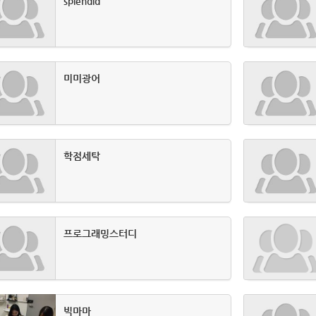
splendid
미미광어
학점세탁
프로그래밍스터디
빅마마