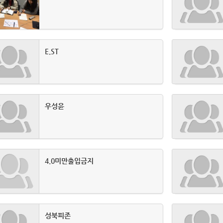
E.ST
우성윤
4.0미만출입금지
성북피존