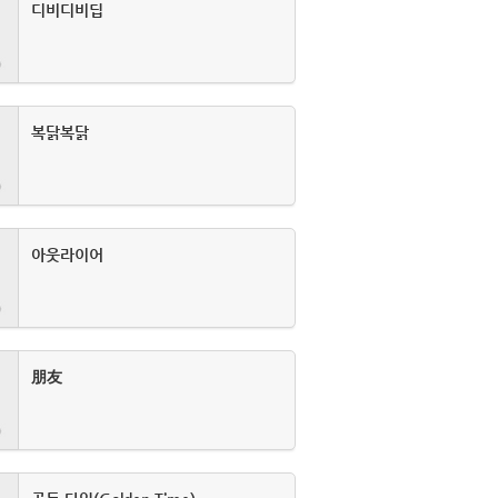
디비디비딥
복닭복닭
아웃라이어
朋友