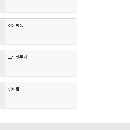
신통방통
코딩맛쿠키
딥피플