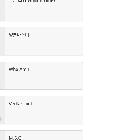
골든 타임(Golden Time)
양론마스터
Who Am I
Veritas Toeic
M.S.G