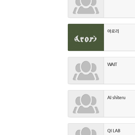
아로리
WAIT
AI shiteru
QI LAB