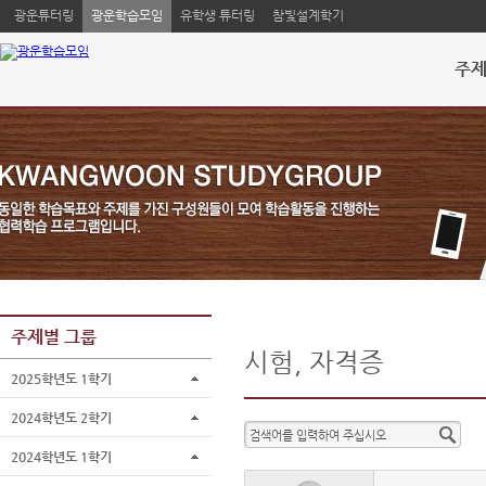
광운튜터링
광운학습모임
유학생 튜터링
참빛설계학기
주제
주제별 그룹
시험, 자격증
2025학년도 1학기
2024학년도 2학기
2024학년도 1학기