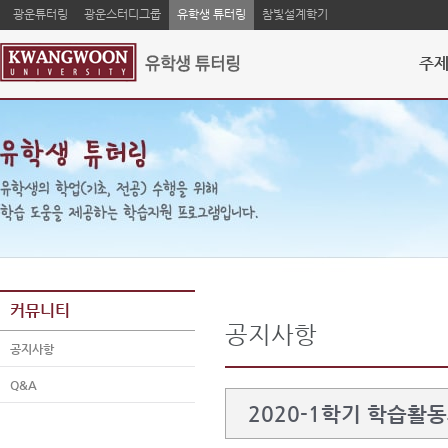
광운튜터링
광운스터디그룹
유학생 튜터링
참빛설계학기
주제
커뮤니티
공지사항
공지사항
Q&A
2020-1학기 학습활