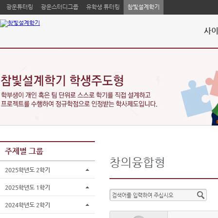
광운튜터링
광운스터디그룹
유학생 튜터링
참빛설계학기
사이
주제별 그룹
창의융합형
2025학년도 2학기
2025학년도 1학기
2024학년도 2학기