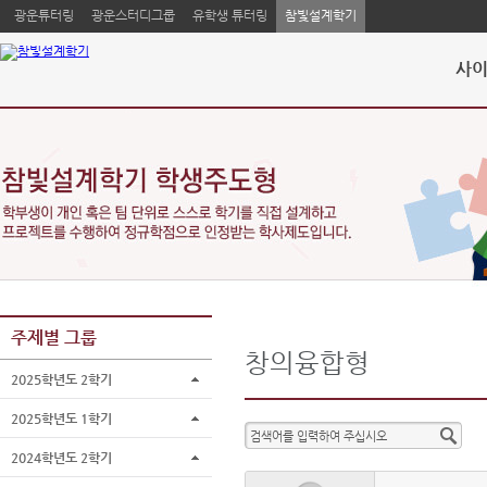
광운튜터링
광운스터디그룹
유학생 튜터링
참빛설계학기
사이
주제별 그룹
창의융합형
2025학년도 2학기
2025학년도 1학기
2024학년도 2학기