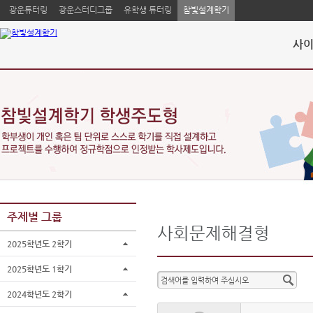
광운튜터링
광운스터디그룹
유학생 튜터링
참빛설계학기
사이
주제별 그룹
사회문제해결형
2025학년도 2학기
2025학년도 1학기
2024학년도 2학기