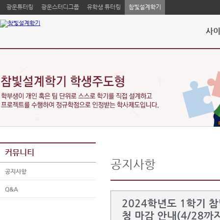
광운튜터링
광운스터디그룹
유학생 튜터링
참빛설계학기
사이
커뮤니티
공지사항
공지사항
Q&A
2024학년도 1학기 
청 마감 안내(4/28까