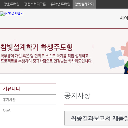
광운튜터링
광운스터디그룹
유학생 튜터링
참빛설계학기
사이
커뮤니티
공지사항
공지사항
Q&A
최종결과보고서 제출일 