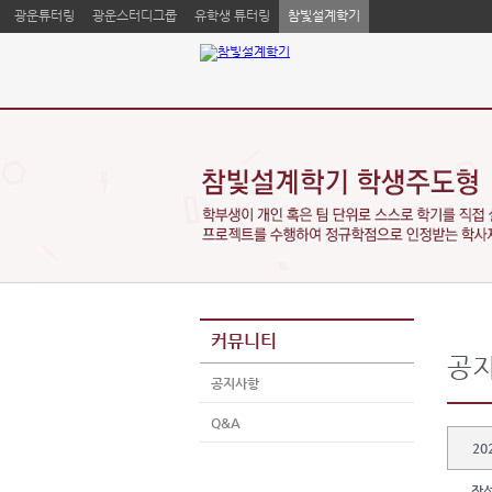
광운튜터링
광운스터디그룹
유학생 튜터링
참빛설계학기
커뮤니티
공
공지사항
Q&A
20
작