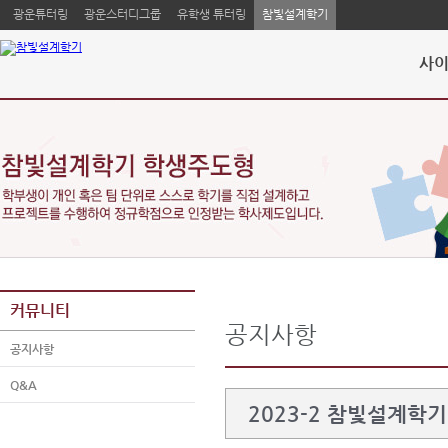
광운튜터링
광운스터디그룹
유학생 튜터링
참빛설계학기
사이
커뮤니티
공지사항
공지사항
Q&A
2023-2 참빛설계학