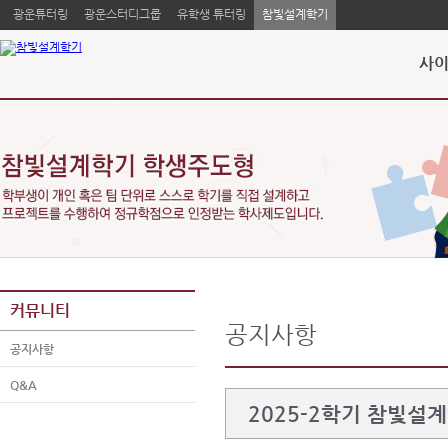
광운튜터링
광운스터디그룹
유학생 튜터링
참빛설계학기
사이
커뮤니티
공지사항
공지사항
Q&A
2025-2학기 참빛설